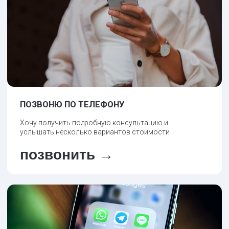
Для чего нужны камеры в пластиковых
окнах?
Какой профиль лучше?
Как подтвердить качество пластиковых
окон Veka?
От чего зависит стоимость и как можно
сэкономить?
бесплатная
Политика конфиденциальности
консультация
КАТАЛОГ