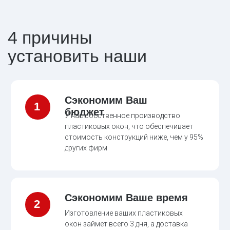
В детскую
Выбирайте фурнитуру со специальными замками
или отдайте предпочтение окнам с форточкой,
чтобы обезопасить детей от несчастных случаев
В ветхую квартиру
В сталинках и хрущевках рекомендуется выбирать
легкое остекление. Оптимальный вариант -
трехкамерный профиль Euroline 58