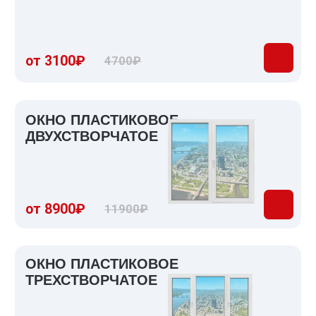
Отлив с полимерным покрытием
более тихий и устойчивый к
воздействию влаги
4 причины
установить наши
пластиковые окна
Сэкономим Ваш
1
бюджет
У нас собственное производство
пластиковых окон, что обеспечивает
стоимость конструкций ниже, чем у 95%
других фирм
Сэкономим Ваше время
2
Изготовление ваших пластиковых
окон займет всего 3 дня, а доставка