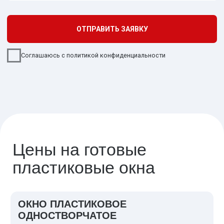
продуманы до
мелочей
Теплые пластиковые
откосы у окна
актуальны в
нашем холодном сибирском
климате
Энергосберегающий
стеклопакет:
Такое окно не позволяет помещению
терять тепло зимой и перегреваться
летом
Матовый или глянцевый
подоконник пластикового окна
делает оконный блок по-
настоящему дизайнерским
Надежная немецкая фурнитура
окон
бренда Siegenia служит на 15
лет дольше китайской
Разнообразные оконные ручки
:
стильные черные, классические
белые, деревянные или любые
другие