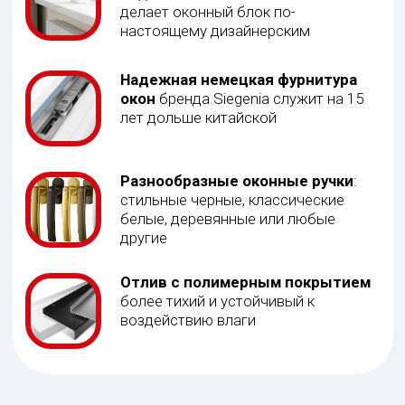
тем лучше. Выбирайте WHS 72, Softline 70
На балкон
Выбор зависит от назначения вашего балкона. Если не
планируете использовать его как теплое помещение
зимой, закажите холодное остекление
В гостиную
Зачастую оконные проемы здесь габаритны, поэтому
нужно нивелировать утечку тепла. Выбирайте наш
ультратеплый профиль Softline 82