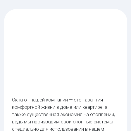
комфортной жизни в доме или квартире, а
также существенная экономия на отоплении,
ведь мы производим свои оконные системы
специально для использования в нашем
холодном сибирском климате.
Производство и установка окон по ГОСТу от
мастеров нашей компании — это надежная
работа, невысокие цены и 100% гарантия. Мы
предлагаем продукцию с отличными
эксплуатационными характеристиками и
потребительскими качествами.
Новое окно всегда лучше старого! Звоните и
заказывайте окна, с которыми вы забудете о
том, что такое сквозняки и продувание.
СЭКОНОМИМ ВАШЕ ВРЕМЯ
Изготовление окон занимает от 3 дней,
а монтаж может быть осуществлен за
1 день