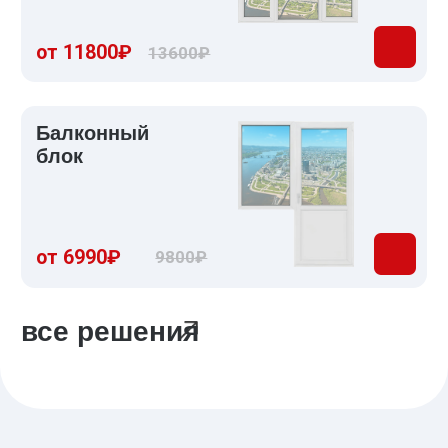
и монтаж - несколько часов
Сохраним Ваши нервы
3
Контролируем процесс на всех этапах,
поэтому наши оконные конструкции
имеют высокое качество
Сбережем тепло Вашего
4
дома
Профессиональные монтажные
группы выполняют установку окон
по технологии ILLBRUCK
Выбирайте
остекление
правильно!
Выбор профиля зависит от особенностей помещения,
куда необходимо установить остекление. Скажите,