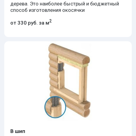
В колодку
Небольшой паз прорезается в монолитной
обсадной коробке, а в боковых сторонах
проема сруба вырезается гребень, по
которому происходит вертикальная подвижка
здания
2
от 490 руб. за м
Цены на окна в
деревянный дом под
ключ
ЭКОНОМ
СТАНДАРТ
ПРЕМИУМ
Глухая створка