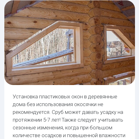
рекомендуется. Сруб может давать усадку на
протяжении 5-7 лет! Также следует учитывать
сезонные изменения, когда при большом
количестве осадков и повышенной влажности
дерево будет впитывать влагу и набухать.
Окосячка представляет собой деревянный
короб, который устанавливается в оконный
проем деревянного дома. Усадка дома
вызвана естественным усыханием бревен,
продавливанием уплотнительного материала.
Если вы решили поставить пластиковые окна
в деревянный дом, вам не нужно искать
мастеров, которые сделают обсаду. Все
можно сделать у нас!
3 вида исполнения
обсады