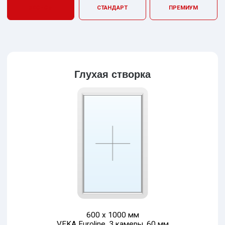
Собственная линейка окон
SMART SIMPLE
Больше света благодаря
облегченному стеклопакету
Двухстворчатое окно: от 17 659 рублей
Трехстворчатое окно: от 24 538 рублей
Балконный блок: от 28 827 рублей
PROGRESSIVE
SIMPLE
На 30% больше тепла с
пятикамерным профилем
Двухстворчатое окно: от 21 469 рублей
Трехстворчатое окно: от 29 722 рублей
Балконный блок: от 35 567 рублей
FUTURE SIMPLE
Максимальный
комфорт и
шумоизоляция