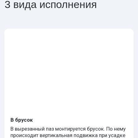
В шип
В боковых сторонах проема сруба вырезаются
пазы. В цельном брусе боковин обсадной
коробки делается шип, который и вставляется
в паз проема. Роль вершника выполняет
обрезная доска
2
от 490 руб. за м