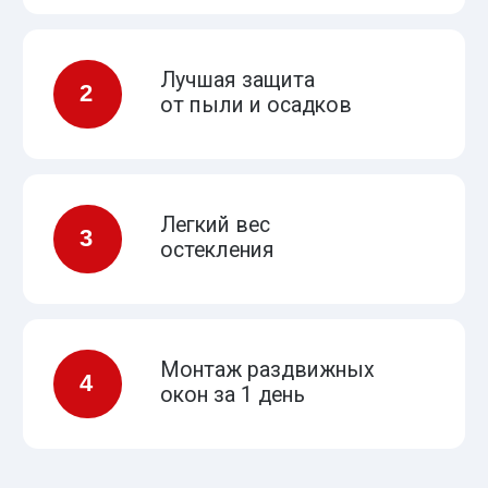
условий нашей страны
Москитные сетки
удобно
и надежно крепятся к
алюминиевому профилю
Тонировка стекла
зеркальной
поверхностью снизит
количество ультрафиолета
Надежные алюминиевые
направляющие
открываются
легким движением руки
Уплотнитель
выдерживает
мороз даже в -60 градусов
Отлив с полимерным покрытием
не ржавеет и не окисляется в
течение десятков лет