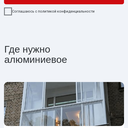
В пейзажном месте
Алюминий имеет тонкий профиль, который
пропускает больше света и делает площадь
обзора больше. Наслаждайтесь красотой!
Виды
алюминиевых
профилей СИАЛ