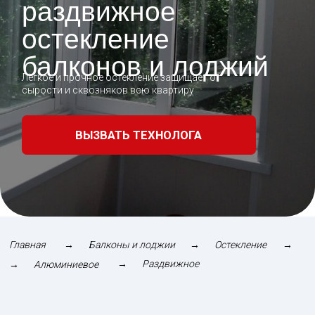
ВЫЗВАТЬ ТЕХНОЛОГА
Главная
→
Балконы и лоджии
→
Остекление
→
→
Раздвижное
→
Алюминиевое
Холодное остекление балкона алюминиевым