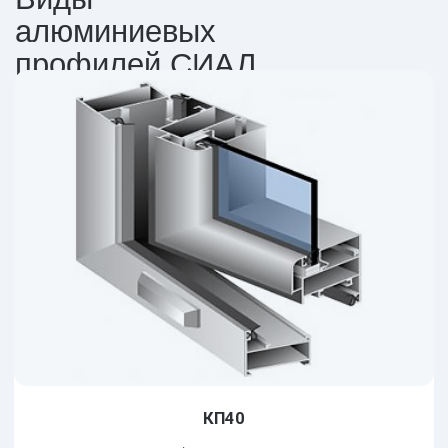
Алюминий не подвержен ржавлению,
конструкции из него прочные и
жесткие
Фотогалерея
наших работ