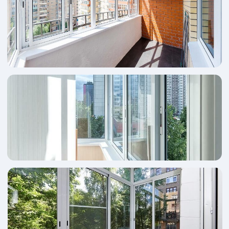
Делают или алюминиевые окна в пол?
Чем раздвижные окна лучше?
Появится ли ржавчина со временем?
Дом 1950 года постройки. Можно такие
окна?
бесплатная
консультация
Политика конфиденциальности
КАТАЛОГ