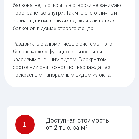
от пыли и осадков
Легкий вес
3
остекления
Монтаж раздвижных
4
окон за 1 день
Комплектация
раздвижных окон
продумана до мелочей
Холодный профиль
разработан
специально для климатических