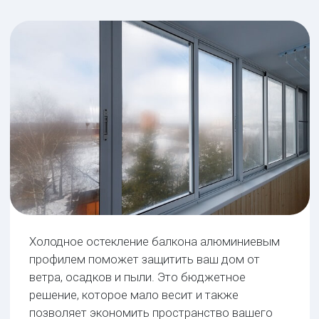
профилем поможет защитить ваш дом от
ветра, осадков и пыли. Это бюджетное
решение, которое мало весит и также
позволяет экономить пространство вашего
балкона, ведь открытые створки не занимают
пространство внутри. Так что это отличный
вариант для маленьких лоджий или ветхих
балконов в домах старого фонда.
Раздвижные алюминиевые системы - это
баланс между функциональностью и
красивым внешним видом. В закрытом
состоянии они позволяют наслаждаться
прекрасным панорамным видом из окна.
Доступная стоимость
1
от 2 тыс. за м²
Лучшая защита
2