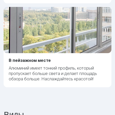
алюминиевого
остекления
Легкий вес
Профиль из алюминия весит примерно
в 2 раза меньше, чем пластиковый
Больше места
Раздвижное остекление не
забирает полезное пространство
при открытии окон
Много света
Алюминиевый профиль тоньше и
пропускает гораздо больше
солнечного света
Высокая прочность