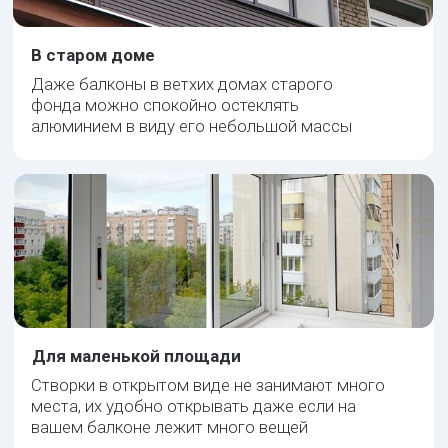
Слайдинг 60
Раздвижной для бескамерного стеклопакета
Толщина: 60 мм
от
5600
руб/м²
Неоспоримые
преимущества