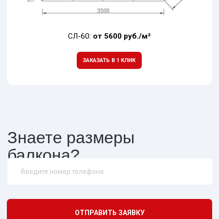
В старом доме
Даже балконы в ветхих домах старого
фонда можно спокойно остеклять
алюминием в виду его небольшой массы
Для маленькой площади
Створки в открытом виде не занимают много
места, их удобно открывать даже если на
вашем балконе лежит много вещей