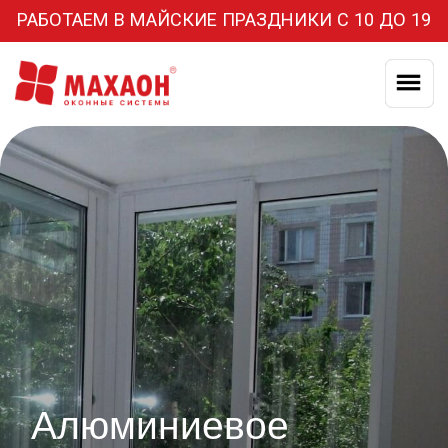
РАБОТАЕМ В МАЙСКИЕ ПРАЗДНИКИ С 10 ДО 19
Алюминиевое
раздвижное
остекление
балконов и лоджий
Легкое и прочное остекление защищает от
сырости и сквозняков всю квартиру